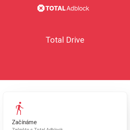
Total Drive
directions_walk
Začínáme
Začněte s Total Adblock