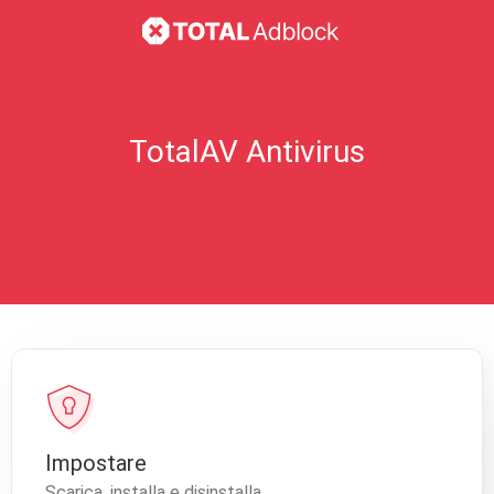
TotalAV Antivirus
Impostare
Scarica, installa e disinstalla