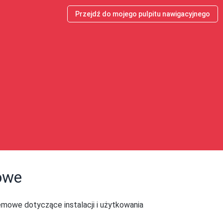
Przejdź do mojego pulpitu nawigacyjnego
owe
emowe dotyczące instalacji i użytkowania