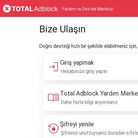
Yardım ve Destek Merkezi
Bize Ulaşın
Doğru desteği hızlı bir şekilde alabilmeniz içi
Giriş yapmak
login
Hesabınıza giriş yapın.
Total Adblock Yardım Merke
menu_book
Daha fazla bilgi arıyorsanız
Şifreyi yenile
lock_reset
Şifrenizi unuttuysanız buradan sıfırlay