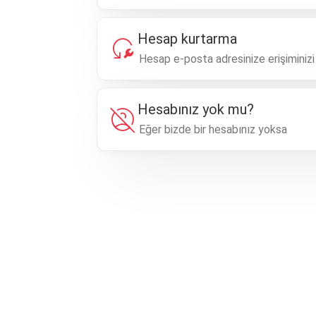
Hesap kurtarma
reset_wrench
Hesap e-posta adresinize erişiminiz
Hesabınız yok mu?
account_circle_off
Eğer bizde bir hesabınız yoksa