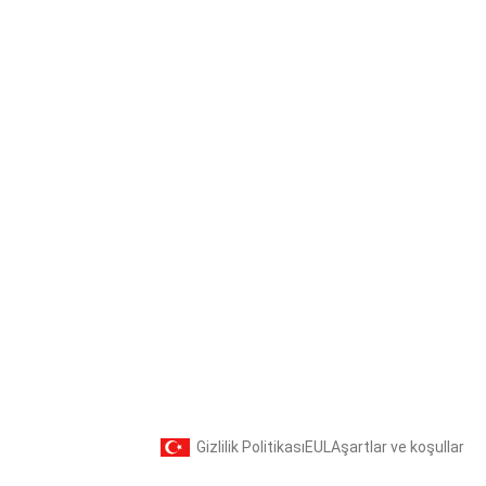
Gizlilik Politikası
EULA
şartlar ve koşullar