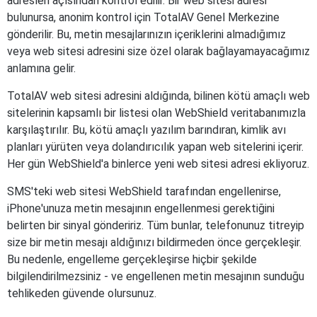
adresleri açısından kontrol edilir. Bir web sitesi adresi
bulunursa, anonim kontrol için TotalAV Genel Merkezine
gönderilir. Bu, metin mesajlarınızın içeriklerini almadığımız
veya web sitesi adresini size özel olarak bağlayamayacağımız
anlamına gelir.
TotalAV web sitesi adresini aldığında, bilinen kötü amaçlı web
sitelerinin kapsamlı bir listesi olan WebShield veritabanımızla
karşılaştırılır. Bu, kötü amaçlı yazılım barındıran, kimlik avı
planları yürüten veya dolandırıcılık yapan web sitelerini içerir.
Her gün WebShield'a binlerce yeni web sitesi adresi ekliyoruz.
SMS'teki web sitesi WebShield tarafından engellenirse,
iPhone'unuza metin mesajının engellenmesi gerektiğini
belirten bir sinyal göndeririz. Tüm bunlar, telefonunuz titreyip
size bir metin mesajı aldığınızı bildirmeden önce gerçekleşir.
Bu nedenle, engelleme gerçekleşirse hiçbir şekilde
bilgilendirilmezsiniz - ve engellenen metin mesajının sunduğu
tehlikeden güvende olursunuz.