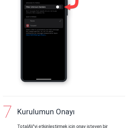
Kurulumun Onayı
TotalAV'yi etkinleştirmek için onay isteyen bir