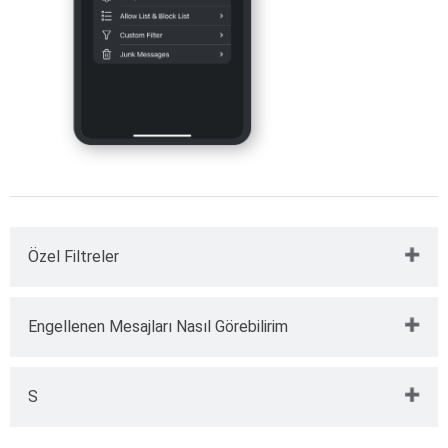
Özel Filtreler
TotalAV uygulamasındaki SPAM'ı Durdur metin ayarları
Engellenen Mesajları Nasıl Görebilirim
ekranında, özel filtreler ayarlama seçeneği vardır. Bu,
engellemeyi web sitesi adreslerinin ötesine
genişletmenizi sağlar.
Mesajlar
uygulamanızı açın
S
Aynı SPAM mesajını tekrar tekrar alabilirsiniz ve bu
Sol üst köşedeki
Filtreler
'e dokunun