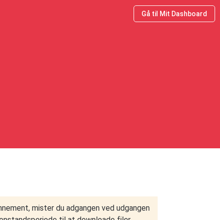
Gå til Mit Dashboard
bonnement, mister du adgangen ved udgangen
enstandsperiode til at downloade filer.