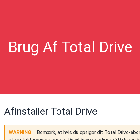
Brug Af Total Drive
Afinstaller Total Drive
WARNING:
Bemærk, at hvis du opsiger dit Total Drive-a
af din faktureringsperiode. Du vil have yderligere 30 dages h