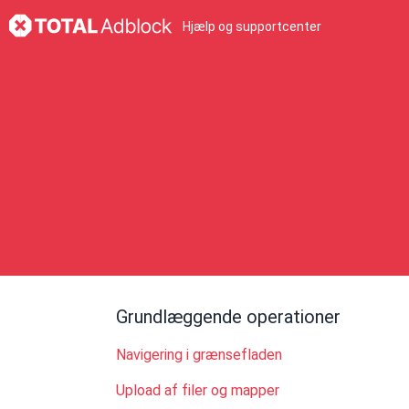
Hjælp og supportcenter
Grundlæggende operationer
Navigering i grænsefladen
Upload af filer og mapper