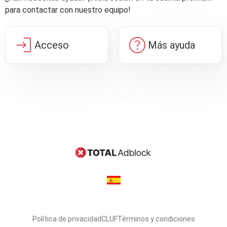
para contactar con nuestro equipo!
login
help
Acceso
Más ayuda
Política de privacidad
CLUF
Términos y condiciones