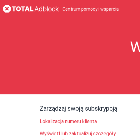
Centrum pomocy i wsparcia
W
Zarządzaj swoją subskrypcją
Lokalizacja numeru klienta
Wyświetl lub zaktualizuj szczegóły