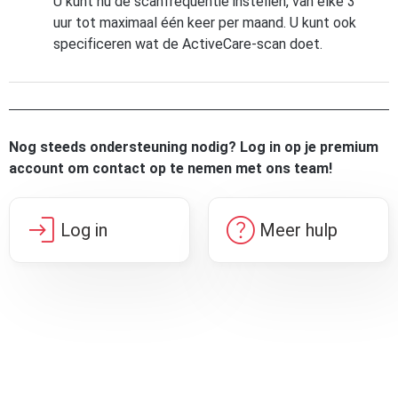
U kunt nu de scanfrequentie instellen, van elke 3
uur tot maximaal één keer per maand. U kunt ook
specificeren wat de ActiveCare-scan doet.
Nog steeds ondersteuning nodig? Log in op je premium
account om contact op te nemen met ons team!
login
help
Log in
Meer hulp