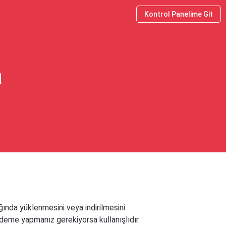
Kontrol Panelime Git
a
ığında yüklenmesini veya indirilmesini
n ödeme yapmanız gerekiyorsa kullanışlıdır.