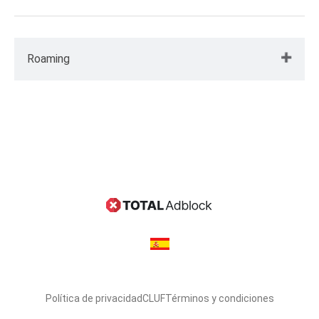
Roaming
También puedes alternar si Total Drive se conectará
en roaming, usando el interruptor debajo de la
configuración de Red/Wifi.
Política de privacidad
CLUF
Términos y condiciones