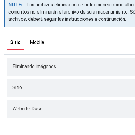
NOTE:
Los archivos eliminados de colecciones como álbum
conjuntos no eliminarán el archivo de su almacenamiento. Sól
archivos, deberá seguir las instrucciones a continuación.
Sitio
Mobile
Eliminando imágenes
Abrir el sitio web Total Drive
Sitio
Haga clic en
Galería
Abrir el sitio web Total Drive
Website Docs
Seleccione
Imágenes
Abrir
Menú
Abrir el sitio web Total Drive
Haga clic en
Icono de papelera