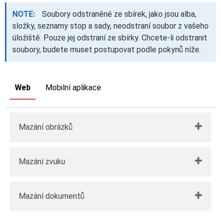
NOTE:
Soubory odstraněné ze sbírek, jako jsou alba,
složky, seznamy stop a sady, neodstraní soubor z vašeho
úložiště. Pouze jej odstraní ze sbírky. Chcete-li odstranit
soubory, budete muset postupovat podle pokynů níže.
Web
Mobilní aplikace
Mazání obrázků
Otevřete web Total Drive
Mazání zvuku
Klikněte na
Galerie
Otevřete web Total Drive
Mazání dokumentů
Vyberte
Obrázky
Otevřít
nabídku