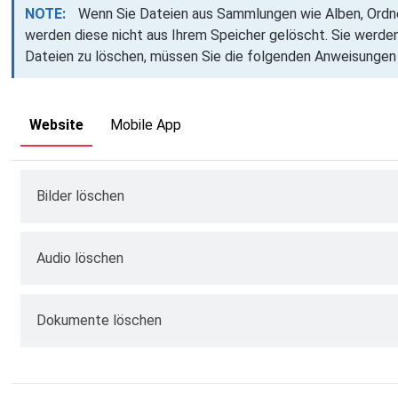
NOTE:
Wenn Sie Dateien aus Sammlungen wie Alben, Ordne
werden diese nicht aus Ihrem Speicher gelöscht. Sie werde
Dateien zu löschen, müssen Sie die folgenden Anweisungen
Website
Mobile App
Bilder löschen
Öffnen Sie die Total Drive-Website
Audio löschen
Klicken Sie auf
Galerie
Öffnen Sie die Total Drive-Website
Dokumente löschen
Wählen Sie
Bilder
Öffnen Sie das
Menü
Öffnen Sie die Total Drive-Website
Klicken Sie auf das
Papierkorbsymbol