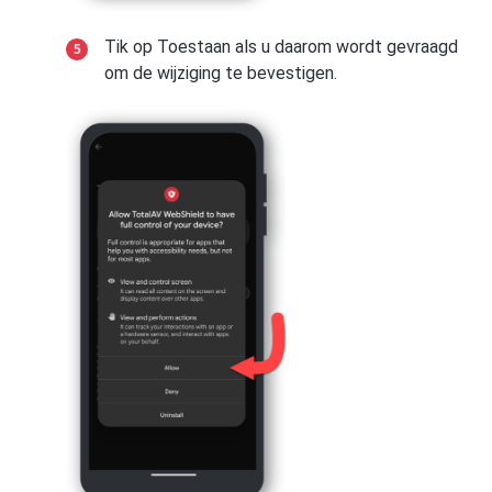
MiUI 10 en 9
Android-versie 10
Tik op Toestaan als u daarom wordt gevraagd
Open
Instellingen
→
Geïnstalleerde
om de wijziging te bevestigen.
Ga naar
Instellingen
op uw Samsung
apps
/
App-beheer
.
apparaat → tik op
Apparaatonderhoud
.
Tik op de app TotalAV en zorg ervoor
Tik op
Batterij
→ selecteer vervolgens
dat
Automatisch starten is
App-energiebeheer
.
ingeschakeld
.
Tik op
Apps die niet in slaapstand
Tik op
Andere machtigingen
.
gaan
en selecteer vervolgens de
TotalAV-app.
Zorg ervoor dat
Weergeven op
vergrendelscherm
en
Op achtergrond
Tik op
Gereed
om te bevestigen.
starten
zijn ingeschakeld.
Tik op de ← terugpijl, tik vervolgens op
Batterijbesparing
→ selecteer
Geen
Android-versie 9
beperkingen
.
Ga naar
Instellingen
op je Samsung