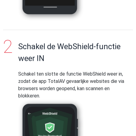
apparaat en tik op
Apparaatonderhoud
.
Tik op
Apps kiezen
, selecteer de app
Tik op
Batterij
→ scroll omlaag en
TotalAV en kies vervolgens
Geen
selecteer
Niet-gecontroleerde apps
.
beperkingen
.
__-_
Tik op
Apps toevoegen
→ selecteer
Schakel de WebShield-functie
vervolgens de TotalAV app.
weer IN
Tik op
Gereed
om te bevestigen.
Schakel ten slotte de functie WebShield weer in,
zodat de app TotalAV gevaarlijke websites die via
browsers worden geopend, kan scannen en
blokkeren.