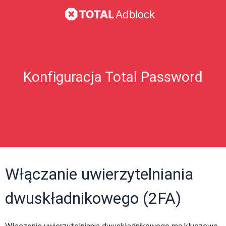
Konfiguracja Total Password
Włączanie uwierzytelniania
dwuskładnikowego (2FA)