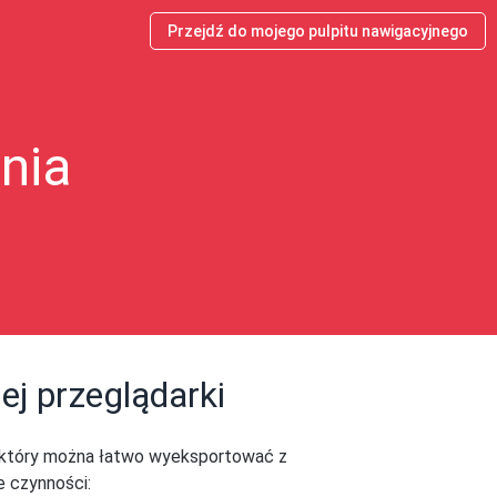
Przejdź do mojego pulpitu nawigacyjnego
nia
ej przeglądarki
v, który można łatwo wyeksportować z
e czynności: