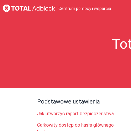
Centrum pomocy i wsparcia
To
Podstawowe ustawienia
Jak utworzyć raport bezpieczeństwa
Całkowity dostęp do hasła głównego