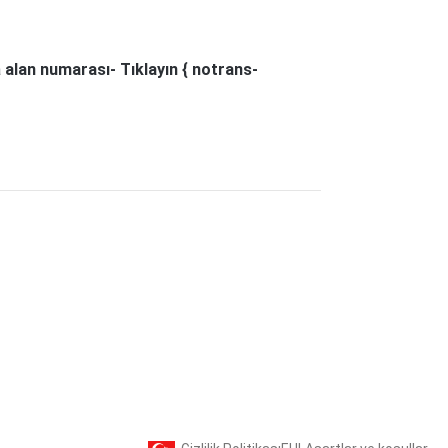
a
alan numarası- Tıklayın { notrans-