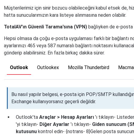
Müşterilerimiz için sinir bozucu olabileceğini kabul etsek de, 
hatta sunucularımızın kara listeye alınmasına neden olabilir.
TotalAV'ın Güvenli Tarama'sına (VPN)
bağlıyken de e-posta g
Hepsi olmasa da çoğu e-posta uygulaması farklı bir bağlantı n
ayarlarınızı 465 veya 587 numaralı bağlantı noktasını kullanaca
gönderip alabilirsiniz. En fazla birkaç dakika sürer.
Outlook
Outlookex
Mozilla Thunderbird
Macmai
Bu nasıl yapılır belgesi, e-posta için POP/SMTP kullandığın
Exchange kullanıyorsanız geçerli değildir.
Outlook'ta
Araçlar > Hesap Ayarları
'ı tıklayın- Listed
'yi tıklayın-
Diğer Ayarlar
'ı tıklayın-
Giden sunucum (SM
kutusunu
kontrol edin- {notrans- 8}Gelen posta sunucumla