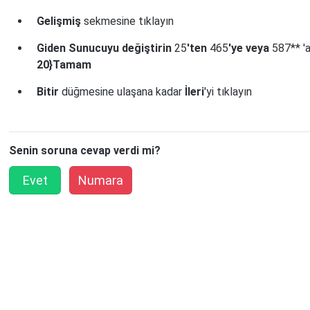
Gelişmiş
sekmesine tıklayın
Giden Sunucuyu değiştirin
25
'ten
465
'ye veya
587** '
20}Tamam
Bitir
düğmesine ulaşana kadar
İleri
'yi tıklayın
Senin soruna cevap verdi mi?
Evet
Numara