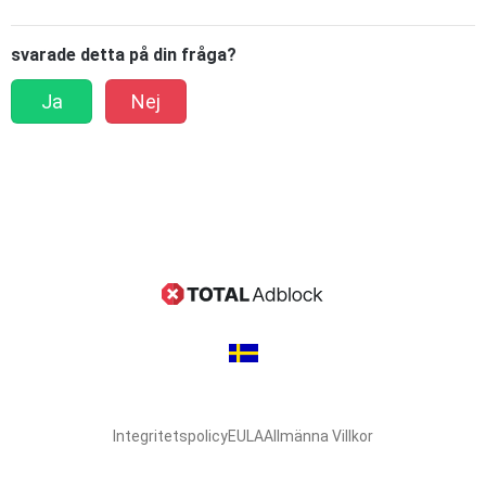
svarade detta på din fråga?
Ja
Nej
Integritetspolicy
EULA
Allmänna Villkor