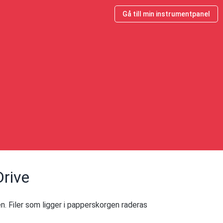
Gå till min instrumentpanel
Drive
gen. Filer som ligger i papperskorgen raderas