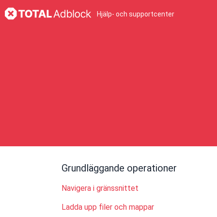
Hjälp- och supportcenter
Grundläggande operationer
Navigera i gränssnittet
Ladda upp filer och mappar