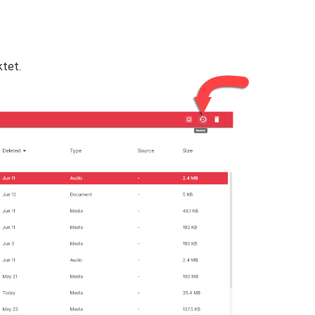
ktet.