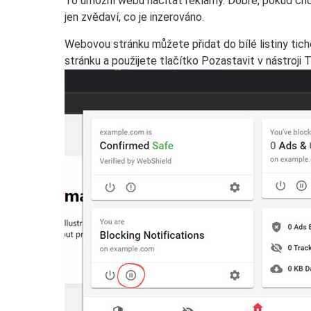
To umožní webu načítat reklamy. Dobré, pokud ch
jen zvědaví, co je inzerováno.
Webovou stránku můžete přidat do bílé listiny tic
stránku a použijete tlačítko Pozastavit v nástroji 