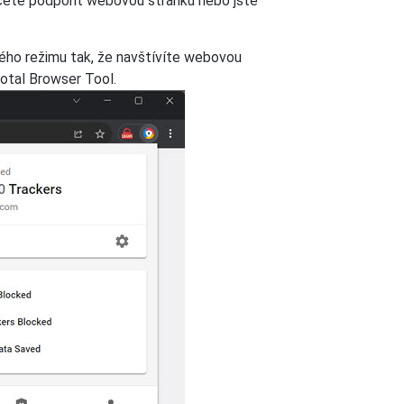
cete podpořit webovou stránku nebo jste
hého režimu tak, že navštívíte webovou
Total Browser Tool.