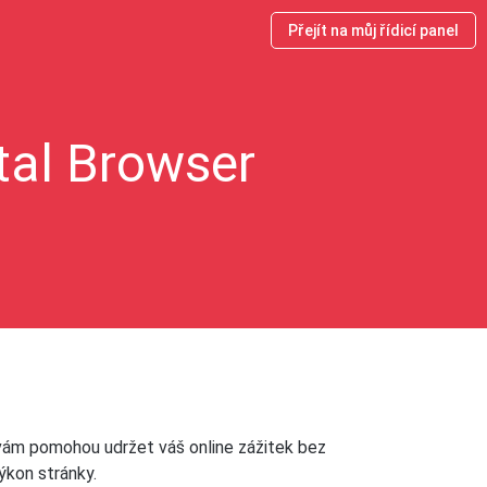
Přejít na můj řídicí panel
tal Browser
 vám pomohou udržet váš online zážitek bez
ýkon stránky.