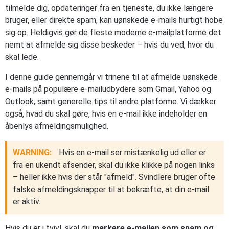
tilmelde dig, opdateringer fra en tjeneste, du ikke længere
bruger, eller direkte spam, kan uønskede e-mails hurtigt hobe
sig op. Heldigvis gør de fleste moderne e-mailplatforme det
nemt at afmelde sig disse beskeder – hvis du ved, hvor du
skal lede.
I denne guide gennemgår vi trinene til at afmelde uønskede
e-mails på populære e-mailudbydere som Gmail, Yahoo og
Outlook, samt generelle tips til andre platforme. Vi dækker
også, hvad du skal gøre, hvis en e-mail ikke indeholder en
åbenlys afmeldingsmulighed.
WARNING:
Hvis en e-mail ser mistænkelig ud eller er
fra en ukendt afsender, skal du ikke klikke på nogen links
– heller ikke hvis der står "afmeld". Svindlere bruger ofte
falske afmeldingsknapper til at bekræfte, at din e-mail
er aktiv.
Hvis du er i tvivl, skal du
markere e-mailen som spam og