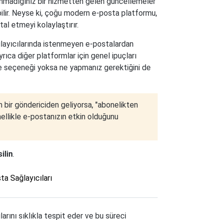
lanmadığınız bir hizmetten gelen güncellemeler
lir. Neyse ki, çoğu modern e-posta platformu,
tal etmeyi kolaylaştırır.
ğlayıcılarında istenmeyen e-postalardan
rıca diğer platformlar için genel ipuçları
tme seçeneği yoksa ne yapmanız gerektiğini de
 bir göndericiden geliyorsa, "abonelikten
enellikle e-postanızın etkin olduğunu
ilin
.
ta Sağlayıcıları
rını sıklıkla tespit eder ve bu süreci