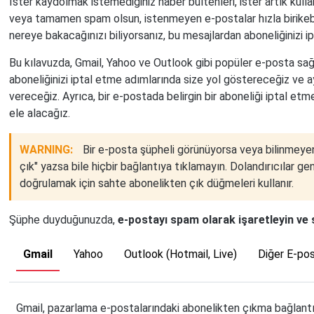
İster kaydolmak istemediğiniz haber bültenleri, ister artık kul
veya tamamen spam olsun, istenmeyen e-postalar hızla birikebi
nereye bakacağınızı biliyorsanız, bu mesajlardan aboneliğinizi ip
Bu kılavuzda, Gmail, Yahoo ve Outlook gibi popüler e-posta sa
aboneliğinizi iptal etme adımlarında size yol göstereceğiz ve ay
vereceğiz. Ayrıca, bir e-postada belirgin bir aboneliği iptal e
ele alacağız.
WARNING:
Bir e-posta şüpheli görünüyorsa veya bilinmeyen
çık" yazsa bile hiçbir bağlantıya tıklamayın. Dolandırıcılar g
doğrulamak için sahte abonelikten çık düğmeleri kullanır.
Şüphe duyduğunuzda,
e-postayı spam olarak işaretleyin ve s
Gmail
Yahoo
Outlook (Hotmail, Live)
Diğer E-pos
Gmail, pazarlama e-postalarındaki abonelikten çıkma bağlantıla