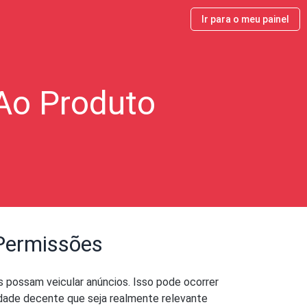
Ir para o meu painel
 Ao Produto
 Permissões
possam veicular anúncios. Isso pode ocorrer
idade decente que seja realmente relevante