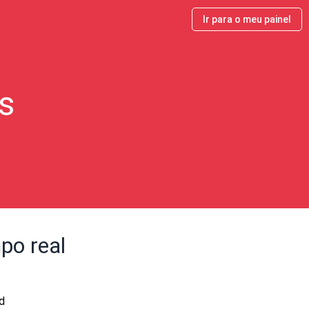
Ir para o meu painel
s
po real
d