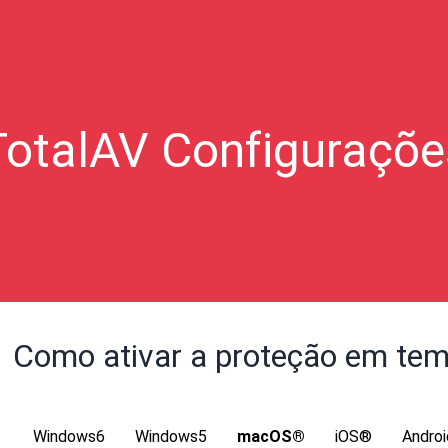
TotalAV Configuraçõe
Como ativar a proteção em tem
Windows6
Windows5
macOS®
iOS®
Androi