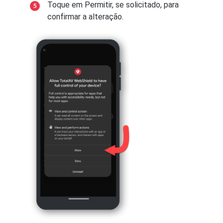
Toque em
+
no canto superior direito →
Toque em Permitir, se solicitado, para
em seguida, selecione o aplicativo
confirmar a alteração.
MiUI 10 e 9
TotalAV.
Abra
Configurações
→
Aplicativos
Toque em
Adicionar
para adicionar o
instalados
/
Gerenciamento de
aplicativo TotalAV à lista.
aplicativos
.
Toque no aplicativo TotalAV e
Android versão 10
certifique-se de que
Autostart esteja
ativado
.
Acesse
Configurações
no seu
dispositivo Samsung → toque em
Toque em
Outras permissões
.
Assistência ao dispositivo
.
Certifique-se de que
Mostrar na tela
Toque em
Bateria
→ e selecione
de bloqueio
e
Iniciar em segundo
Gerenciamento de energia do
plano estejam ativados
.
aplicativo
.
Toque na seta ← para voltar e, em
Toque em
Apps que não serão