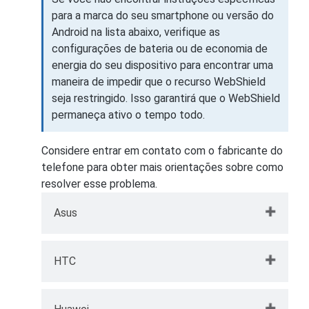
para a marca do seu smartphone ou versão do
Android na lista abaixo, verifique as
configurações de bateria ou de economia de
energia do seu dispositivo para encontrar uma
maneira de impedir que o recurso WebShield
seja restringido. Isso garantirá que o WebShield
permaneça ativo o tempo todo.
Considere entrar em contato com o fabricante do
telefone para obter mais orientações sobre como
resolver esse problema.
Asus
Vá para
Configurações
no seu
HTC
dispositivo Asus → toque em
Gerenciamento de energia
→
Acesse
Configurações
no seu
Gerenciador de inicialização