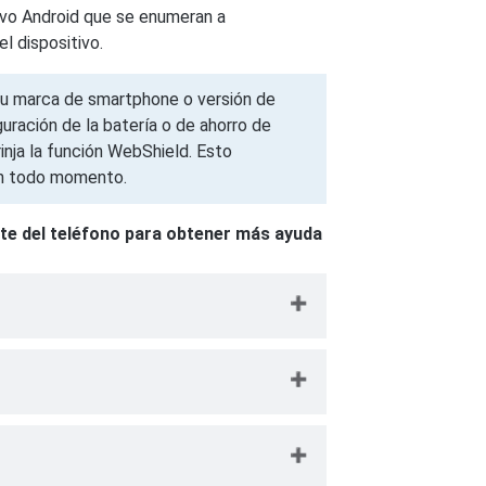
ivo Android que se enumeran a
l dispositivo.
 su marca de smartphone o versión de
iguración de la batería o de ahorro de
rinja la función WebShield. Esto
en todo momento.
te del teléfono para obtener más ayuda
o → luego toca
Administración de
mático
.
go toca
Energía
→
Optimización de
unto a la aplicación TotalAV para cambiar
icaciones para ver una lista completa