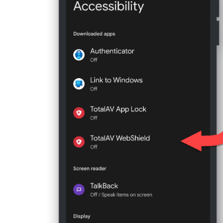
Optimización de la batería
.
Seleccione TotalAV en la lista de aplicacio
Seleccione
Todas las aplicaciones
en la c
seleccione
No optimizar
.
Desplázate hacia abajo → toca
Batería
→ l
MiUI 11
Android versión 11
Ve a
Configuración
en tu Xiaomi dispositi
Ve a
Ajustes
en tu Samsung dispositivo 
dispositivo
.
Toca
Aplicaciones
→
Administrar aplica
Toca
Batería
→ luego selecciona
Límites
Asegúrese de que
Autostart
esté habilita
Toca
Aplicaciones Nunca Dormir
.
Pulsa
Otros permisos
→ habilita los sigu
de bloqueo
Mostrar ventana emergente
Pulsa
+
en la esquina superior derecha → lu
mientras se ejecuta en segundo plano
Toca
Agregar
para agregar la aplicación To