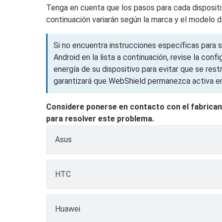
Tenga en cuenta que los pasos para cada disposit
continuación variarán según la marca y el modelo de
Si no encuentra instrucciones específicas para
Android en la lista a continuación, revise la conf
energía de su dispositivo para evitar que se rest
garantizará que WebShield permanezca activa 
Considere ponerse en contacto con el fabrican
para resolver este problema.
Asus
Ve a
Configuración
en tu Asus dispositiv
HTC
energía
→
Administrador de inicio auto
Ve a
Ajustes
en tu HTC dispositivo → lue
En la pestaña Descargado → toque
Deny
j
Huawei
batería
→
No optimizado
→ Todas las apl
esta configuración a
Allow
.