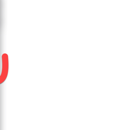
nes.
inta superior, luego elija TotalAV y
uego selecciona
Sin restricciones
.
vo.
→ toca
Cuidado de la batería y del
ciones
→ TotalAV.
 de uso en segundo plano
.
do.
ientes permisos:
Mostrar en la pantalla
Mostrar ventanas emergentes
ego selecciona la aplicación TotalAV.
talAV a la lista.