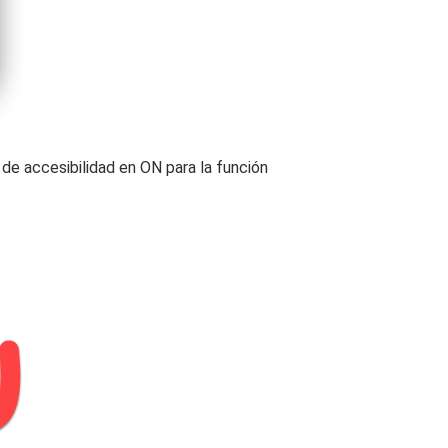
de batería → elige Sin restricciones.
itivo → toca
Cuidado del dispositivo
.
aladas
/
Administración de
de accesibilidad en ON para la función
ración de energía de la aplicación
.
 que
Autostart esté habilitado
.
án
y luego selecciona la aplicación
 de bloqueo
y
Iniciar en segundo plano
Ahorro de batería
→ selecciona
Sin
 toca
Aplicaciones
.