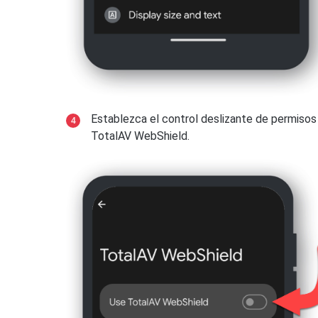
Pulsa la flecha hacia atrás ← pulsa Ahorro 
Android versión 10
MiUI 10 y 9
Ve a
Configuración
en tu Samsung dispos
Abra
Configuración
→
Aplicaciones inst
aplicaciones
.
Establezca el control deslizante de permisos 
Toca
Batería
→ luego selecciona
Administ
TotalAV WebShield.
Toca la aplicación TotalAV y asegúrate de
Toca
Aplicaciones que no se suspender
TotalAV.
Toca
Otros permisos
.
Toca
Listo
para confirmar.
Asegúrese de que
Mostrar en la pantalla
estén habilitados
.
Pulsa la flecha hacia atrás ←, luego pulsa
Android versión 9
restricciones
.
Ve a
Ajustes
en tu Samsung dispositivo y