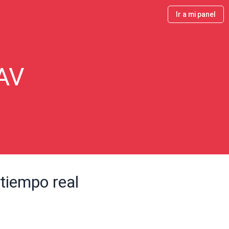
Ir a mi panel
lAV
 tiempo real