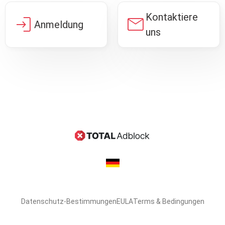
Kontaktiere
login
mail
Anmeldung
uns
Datenschutz-Bestimmungen
EULA
Terms & Bedingungen