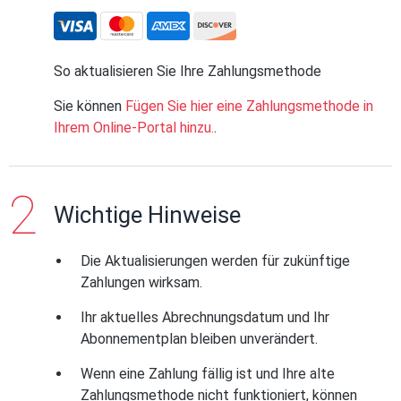
So aktualisieren Sie Ihre Zahlungsmethode
Sie können
Fügen Sie hier eine Zahlungsmethode in
Ihrem Online-Portal hinzu.
.
Wichtige Hinweise
Die Aktualisierungen werden für zukünftige
Zahlungen wirksam.
Ihr aktuelles Abrechnungsdatum und Ihr
Abonnementplan bleiben unverändert.
Wenn eine Zahlung fällig ist und Ihre alte
Zahlungsmethode nicht funktioniert, können