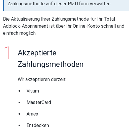
Zahlungsmethode auf dieser Plattform verwalten.
Die Aktualisierung Ihrer Zahlungsmethode für Ihr Total
Adblock-Abonnement ist über Ihr Online-Konto schnell und
einfach möglich.
Akzeptierte
Zahlungsmethoden
Wir akzeptieren derzeit:
Visum
MasterCard
Amex
Entdecken